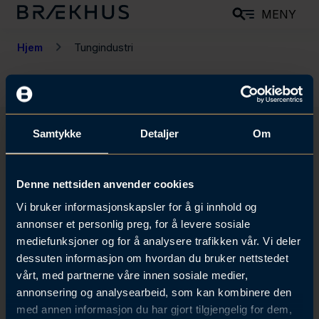
H
MENY
o
p
Hjem
Tungindustri
p
t
i
l
Samtykke
Detaljer
Om
h
o
Få tilsendt invitasjoner og
v
Denne nettsiden anvender cookies
oppdateringer
e
Vi bruker informasjonskapsler for å gi innhold og
Motta invitasjoner til våre arrangementer og få
d
annonser et personlig preg, for å levere sosiale
oppdateringer på de fagområdene som interesserer deg.
i
mediefunksjoner og for å analysere trafikken vår. Vi deler
n
dessuten informasjon om hvordan du bruker nettstedet
Meld meg på
vårt, med partnerne våre innen sosiale medier,
n
annonsering og analysearbeid, som kan kombinere den
h
med annen informasjon du har gjort tilgjengelig for dem,
o