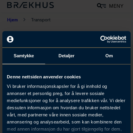
H
MENY
o
p
Hjem
Transport
p
t
i
l
Samtykke
Detaljer
Om
h
o
Få tilsendt invitasjoner og
v
Denne nettsiden anvender cookies
oppdateringer
e
Vi bruker informasjonskapsler for å gi innhold og
Motta invitasjoner til våre arrangementer og få
d
annonser et personlig preg, for å levere sosiale
oppdateringer på de fagområdene som interesserer deg.
i
mediefunksjoner og for å analysere trafikken vår. Vi deler
n
dessuten informasjon om hvordan du bruker nettstedet
Meld meg på
vårt, med partnerne våre innen sosiale medier,
n
annonsering og analysearbeid, som kan kombinere den
h
med annen informasjon du har gjort tilgjengelig for dem,
o