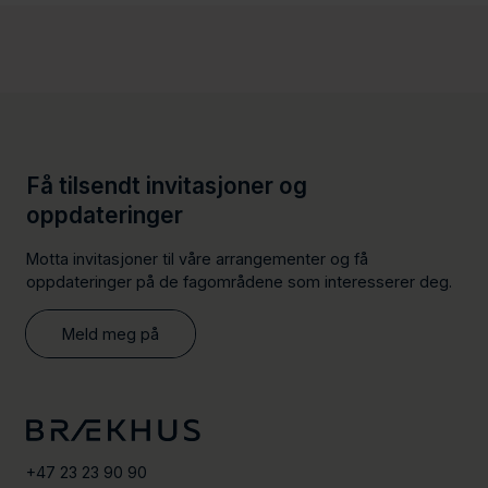
s
n
t
k
n
e
e
d
d
I
v
n
C
-
a
p
Få tilsendt invitasjoner og
r
r
oppdateringer
d
o
f
Motta invitasjoner til våre arrangementer og få
i
oppdateringer på de fagområdene som interesserer deg.
l
e
Meld meg på
+47 23 23 90 90