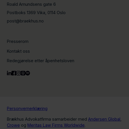
Roald Amundsens gate 6
Postboks 1369 Vika, 0114 Oslo
post@braekhus.no
Presserom
Kontakt oss
Redegjørelse etter åpenhetsloven
Personvernerklæring
Brækhus Advokatfirma samarbeider med
Andersen Global
,
Crowe
og
Meritas Law Firms Worldwide
.