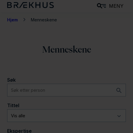
H
MENY
o
p
Hjem
Menneskene
p
t
i
Menneskene
l
h
o
v
Søk
e
d
i
Tittel
n
n
h
Ekspertise
o