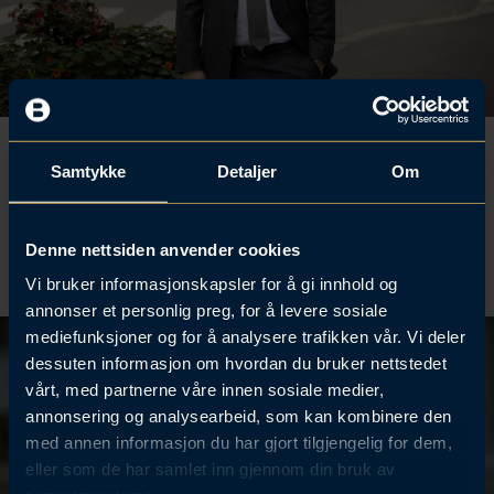
d
o
f
i
l
e
Alexander Mollan
Samtykke
Detaljer
Om
Partner
mollan@braekhus.no
Denne nettsiden anvender cookies
(+47) 463 63 277
L
L
Vi bruker informasjonskapsler for å gi innhold og
a
i
annonser et personlig preg, for å levere sosiale
s
n
mediefunksjoner og for å analysere trafikken vår. Vi deler
t
k
dessuten informasjon om hvordan du bruker nettstedet
n
e
vårt, med partnerne våre innen sosiale medier,
e
d
annonsering og analysearbeid, som kan kombinere den
d
I
med annen informasjon du har gjort tilgjengelig for dem,
v
n
C
-
eller som de har samlet inn gjennom din bruk av
a
p